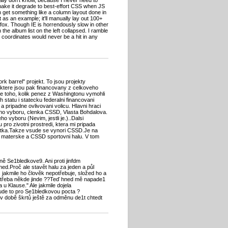
ally don't know, because I never need to
make it degrade to best-effort CSS when JS
an get something like a column layout done in
 as an example; it'll manually lay out 100+
efox. Though IE is horrendously slow in other
the album list on the left collapsed. I ramble
l coordinates would never be a hit in any
 barrel" projekt. To jsou projekty
, ktere jsou pak financovany z celkoveho
ade toho, kolik penez z Washingtonu vymohli
h statu i statecku federalni financovani
 a pripadne ovlivovani volicu. Hlavni hraci
ho vyboru, clenka CSSD, Vlasta Bohdalova.
o vyboru (Nevim, jestli je.)..Dalsi
pro zivotni prostredi, ktera mi pripada
Latka.Takze vsude se vynori CSSD.Je na
ni materske a CSSD sportovni halu. V tom
ě Se1bledkove9. Ani proti jinfdm
ned.Proč ale stavět halu za jeden a půl
 jakmile ho člověk nepotřebuje, složed ho a
e potřeba někde jinde ??Teď hned mě napade1
 Klause." Ale jakmile dojela
 Bude to pro Se1bledkovou pocta ?
 době škrtů ještě za odměnu de1t chtedt