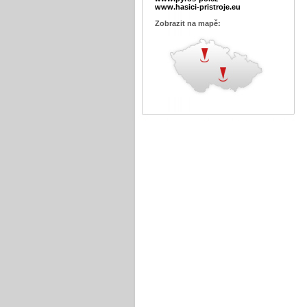
www.hasici-pristroje.eu
Zobrazit na mapě: