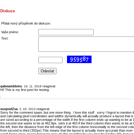
Diskuze
Přidat nový příspěvek do diskuze:
Vaše jméno:
Text:
qabeambbmu
reagovat
19. 11. 2018
Hi! This is my first post for testing.
xuxpxdZsa
reagovat
3. 03. 2013
Sorry for the comment spam, but one more thing . I love this stuff . sorry I fogrot to mention 
and calculating pixel coordinates and widths dynamically will actually produce a layout that i
are sized according to a percentage of the width.If the first column ends up wanting to be at 110
the second one wants to be at 462.8px, stick it at 463 if the third column then wants to be at 
the left, then the distance from the left edge of the first column horizontally to the second co
from second to third (352px).This means that the layout is actually more accurate than eve