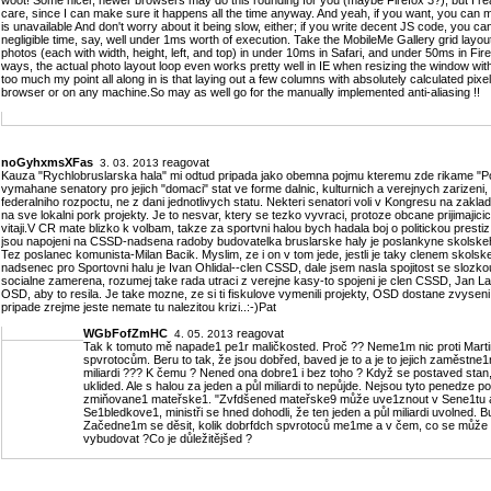
woot! Some nicer, newer browsers may do this rounding for you (maybe Firefox 3?), but I re
care, since I can make sure it happens all the time anyway. And yeah, if you want, you can 
is unavailable And don't worry about it being slow, either; if you write decent JS code, you c
negligible time, say, well under 1ms worth of execution. Take the MobileMe Gallery grid layout
photos (each with width, height, left, and top) in under 10ms in Safari, and under 50ms in Fir
ways, the actual photo layout loop even works pretty well in IE when resizing the window with 
too much my point all along in is that laying out a few columns with absolutely calculated pixe
browser or on any machine.So may as well go for the manually implemented anti-aliasing !!
noGyhxmsXFas
reagovat
3. 03. 2013
Kauza "Rychlobruslarska hala" mi odtud pripada jako obemna pojmu kteremu zde rikame "Pork
vymahane senatory pro jejich "domaci" stat ve forme dalnic, kulturnich a verejnych zarizeni
federalniho rozpoctu, ne z dani jednotlivych statu. Nekteri senatori voli v Kongresu na zakl
na sve lokalni pork projekty. Je to nesvar, ktery se tezko vyvraci, protoze obcane prijimajicic
vitaji.V CR mate blizko k volbam, takze za sportvni halou bych hadala boj o politickou prestiz
jsou napojeni na CSSD-nadsena radoby budovatelka bruslarske haly je poslankyne skolske
Tez poslanec komunista-Milan Bacik. Myslim, ze i on v tom jede, jestli je taky clenem skolskeh
nadsenec pro Sportovni halu je Ivan Ohlidal--clen CSSD, dale jsem nasla spojitost se slozkou 
socialne zamerena, rozumej take rada utraci z verejne kasy-to spojeni je clen CSSD, Jan 
OSD, aby to resila. Je take mozne, ze si ti fiskulove vymenili projekty, OSD dostane zvyse
pripade zrejme jeste nemate tu nalezitou krizi..:-)Pat
WGbFofZmHC
reagovat
4. 05. 2013
Tak k tomuto mě napade1 pe1r maličkosted. Proč ?? Neme1m nic proti Martin
spvrotocům. Beru to tak, že jsou dobřed, baved je to a je to jejich zaměstne1
miliardi ??? K čemu ? Nened ona dobre1 i bez toho ? Když se postaved stan,
uklided. Ale s halou za jeden a půl miliardi to nepůjde. Nejsou tyto penedz
zmiňovane1 mateřske1. "Zvfdšened mateřske9 může uve1znout v Sene1tu a u
Se1bledkove1, ministři se hned dohodli, že ten jeden a půl miliardi uvolned.
Začedne1m se děsit, kolik dobrfdch spvrotoců me1me a v čem, co se může v
vybudovat ?Co je důležitějšed ?