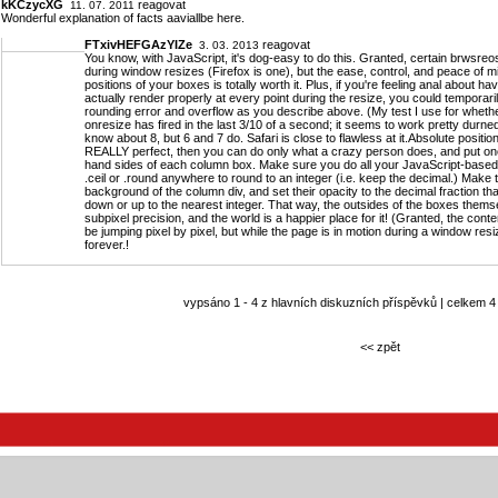
kKCzycXG
reagovat
11. 07. 2011
Wonderful explanation of facts aaviallbe here.
FTxivHEFGAzYIZe
reagovat
3. 03. 2013
You know, with JavaScript, it's dog-easy to do this. Granted, certain brwsreo
during window resizes (Firefox is one), but the ease, control, and peace of 
positions of your boxes is totally worth it. Plus, if you're feeling anal about h
actually render properly at every point during the resize, you could temporar
rounding error and overflow as you describe above. (My test I use for whether
onresize has fired in the last 3/10 of a second; it seems to work pretty durne
know about 8, but 6 and 7 do. Safari is close to flawless at it.Absolute position
REALLY perfect, then you can do only what a crazy person does, and put on
hand sides of each column box. Make sure you do all your JavaScript-based w
.ceil or .round anywhere to round to an integer (i.e. keep the decimal.) Make
background of the column div, and set their opacity to the decimal fraction that
down or up to the nearest integer. That way, the outsides of the boxes thems
subpixel precision, and the world is a happier place for it! (Granted, the conte
be jumping pixel by pixel, but while the page is in motion during a window resi
forever.!
vypsáno 1 - 4 z hlavních diskuzních příspěvků | celkem 4
<< zpět