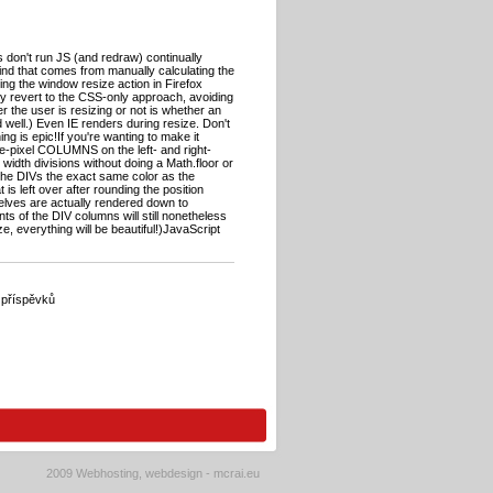
s don't run JS (and redraw) continually
mind that comes from manually calculating the
aving the window resize action in Firefox
ily revert to the CSS-only approach, avoiding
 the user is resizing or not is whether an
d well.) Even IE renders during resize. Don't
ing is epic!If you're wanting to make it
e-pixel COLUMNS on the left- and right-
idth divisions without doing a Math.floor or
 the DIVs the exact same color as the
 is left over after rounding the position
elves are actually rendered down to
nts of the DIV columns will still nonetheless
ze, everything will be beautiful!)JavaScript
 příspěvků
2009
Webhosting, webdesign - mcrai.eu