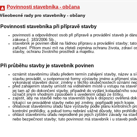
Povinnosti stavebníka - občana
Všeobecné rady pro stavebníky - občany
Povinnosti stavebníka při přípravě stavby
povinnosti a odpovědnost osob při přípravě a provádění staveb je dán
zákona č. 183/2006 Sb.,
stavebník je povinen dbát na řádnou přípravu a provádění stavby; tato
zařízení. Přitom musí mít na zřeteli zejména ochranu života, zdraví 
stavby, ochranu životního prostředí a majetku.
Při průběhu stavby je stavebník povinen
oznámit stavebnímu úřadu předem termín zahájení stavby, název a síd
stavbu provádět, u svépomocné formy výstavby jméno a příjmení sta
vykonávat stavební dozor; změny v těchto skutečnostech oznámí nep
před zahájením stavby umístit na viditelném místě u vstupu na staven
jej tam až do dokončení stavby, případně do vydání kolaudačního so
označit jiným vhodným způsobem s uvedením údajů ze štítku,
zajistit, aby na stavbě nebo na staveništi byla k dispozici ověřená 
týkající se prováděné stavby nebo její změny, popřípadě jejich kopie,
ohlašovat stavebnímu úřadu fáze výstavby podle plánu kontrolních pr
kontrolní prohlídky, a pokud tomu nebrání vážné důvody, této prohlídk
ohlásit stavebnímu úřadu neprodleně po jejich zjištění závady na stavb
nebo bezpečnost stavby; tuto povinnost má stavebník i u staveb podl