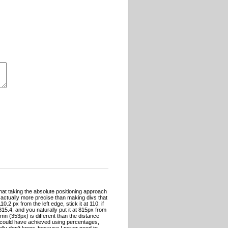
that taking the absolute positioning approach
s actually more precise than making divs that
.2 px from the left edge, stick it at 110; if
815.4, and you naturally put it at 815px from
lumn (353px) is different than the distance
r could have achieved using percentages,