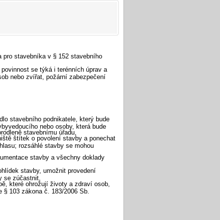
a pro stavebníka v § 152 stavebního
 povinnost se týká i terénních úprav a
osob nebo zvířat, požární zabezpečení
lo stavebního podnikatele, který bude
vbyvedoucího nebo osoby, která bude
rodleně stavebnímu úřadu,
iště štítek o povolení stavby a ponechat
uhlasu; rozsáhlé stavby se mohou
dokumentace stavby a všechny doklady
ohlídek stavby, umožnit provedení
y se zúčastnit,
ě, které ohrožují životy a zdraví osob,
e § 103 zákona č. 183/2006 Sb.