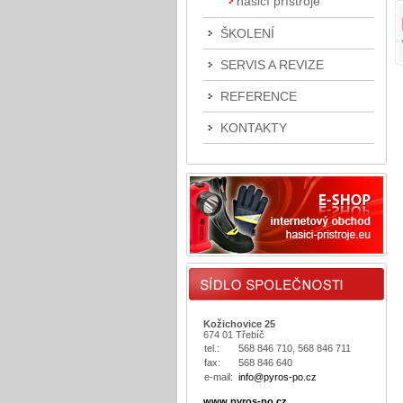
hasicí přístroje
ŠKOLENÍ
SERVIS A REVIZE
REFERENCE
KONTAKTY
Kožichovice 25
674 01 Třebíč
tel.:
568 846 710, 568 846 711
fax:
568 846 640
e-mail:
info@pyros-po.cz
www.pyros-po.cz