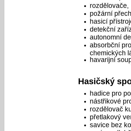
rozdělovače,
požární přech
hasicí přístroj
detekční zaří
autonomní det
absorbční pro
chemických l
havarijní sou
Hasičský spo
hadice pro po
nástřikové pr
rozdělovač ku
přetlakový ven
savice bez k