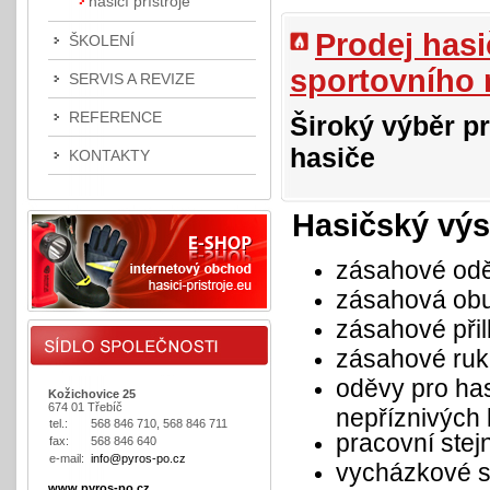
hasicí přístroje
Prodej hasi
ŠKOLENÍ
sportovního 
SERVIS A REVIZE
REFERENCE
Široký výběr pr
hasiče
KONTAKTY
Hasičský výst
zásahové odě
zásahová obu
zásahové přil
zásahové ruk
oděvy pro has
Kožichovice 25
674 01 Třebíč
nepříznivých
tel.:
568 846 710, 568 846 711
pracovní stejn
fax:
568 846 640
e-mail:
info@pyros-po.cz
vycházkové st
www.pyros-po.cz