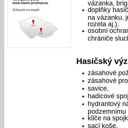
vázanka, brig
www.hasici-pristroje.eu
doplňky hasič
Zobrazit na mapě:
na vázanku, j
rozeta aj.),
osobní ochran
chrániče sluch
Hasičský výz
zásahové pož
zásahové pro
savice,
hadicové spoj
hydrantový ná
podzemnímu h
klíče na spoj
sací koše,