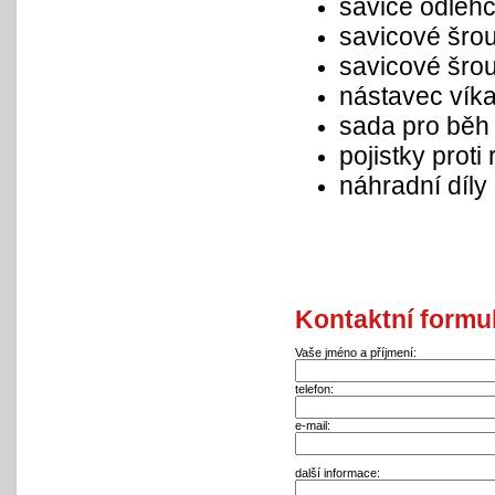
savice odleh
savicové šrou
savicové šro
nástavec vík
sada pro běh
pojistky proti
náhradní díly
Kontaktní formu
Vaše jméno a příjmení:
telefon:
e-mail:
další informace
: